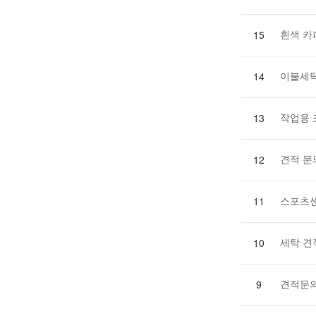
흰색 카
15
이불세
14
작업용 
13
견적 문
12
스포츠센
11
세탁 견
10
견적문
9